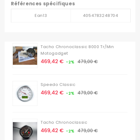
Références spécifiques
Ean13
4054783248704
Tacho Chronoclassic 8000 Tr/min
Motogadget
Prix
Prix
469,42 €
479,00 €
-2%
de
base
Speedo Classic
Prix
Prix
469,42 €
479,00 €
-2%
de
base
Tacho Chronoclassic
Prix
Prix
469,42 €
479,00 €
-2%
de