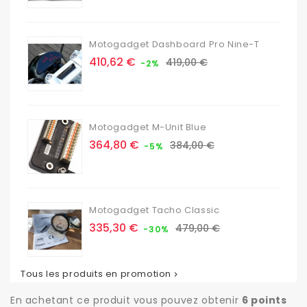
base
Motogadget Dashboard Pro Nine-T
Prix
Prix
410,62 €
419,00 €
-2%
de
base
Motogadget M-Unit Blue
Prix
Prix
364,80 €
384,00 €
-5%
de
base
Motogadget Tacho Classic
Prix
Prix
335,30 €
479,00 €
-30%
de
base
Tous les produits en promotion

En achetant ce produit vous pouvez obtenir
6
points