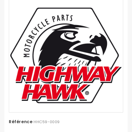
Référence
HHC59-0009