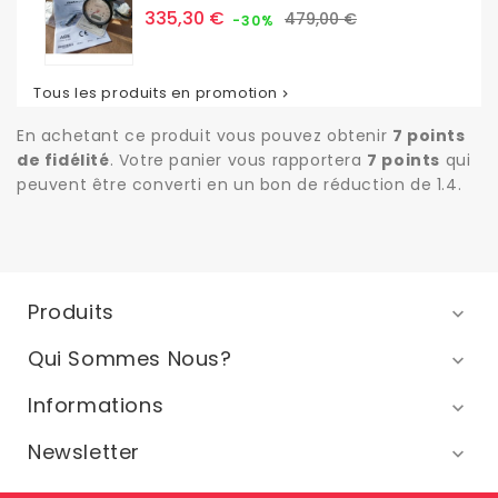
Prix
Prix
335,30 €
479,00 €
-30%
de
base
Tous les produits en promotion

En achetant ce produit vous pouvez obtenir
7
points
de fidélité
. Votre panier vous rapportera
7
points
qui
peuvent être converti en un bon de réduction de
1.4
.
Produits

Qui Sommes Nous?

Informations

Newsletter
