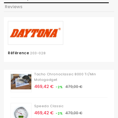
Reviews
Référence
203-028
Tacho Chronoclassic 8000 Tr/min
Motogadget
Prix
Prix
469,42 €
479,00 €
-2%
de
base
Speedo Classic
Prix
Prix
469,42 €
479,00 €
-2%
de