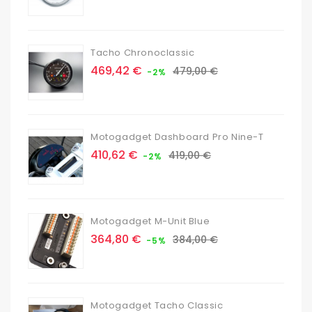
base
Tacho Chronoclassic
Prix
Prix
469,42 €
479,00 €
-2%
de
base
Motogadget Dashboard Pro Nine-T
Prix
Prix
410,62 €
419,00 €
-2%
de
base
Motogadget M-Unit Blue
Prix
Prix
364,80 €
384,00 €
-5%
de
base
Motogadget Tacho Classic