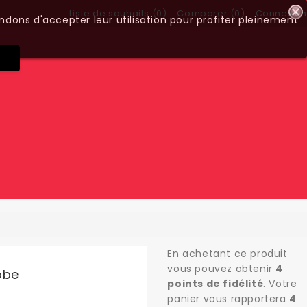
Liste de souhaits (
0
)
Comparer (
0
)
Connexion
ndons d'accepter leur utilisation pour profiter pleinement
En achetant ce produit
vous pouvez obtenir
4
obe
points de fidélité
. Votre
panier vous rapportera
4