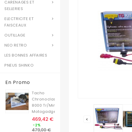
CARENAGES ET

SELLERIES
ELECTRICITE ET

FAISCEAUX
OUTILLAGE

NEO RETRO

LES BONNES AFFAIRES
PNEUS SHINKO
En Promo
Tacho
Chronoclassic
8000 Tr/min
Motogadget
Prix
469,42 €

Prix
-2%
de
479,00 €