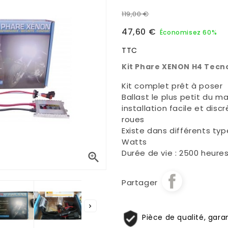
119,00 €
47,60 €
Économisez 60%
TTC
Kit Phare XENON H4 Tecn
Kit complet prêt à poser
Ballast le plus petit du m
installation facile et disc
roues
Existe dans différents ty
Watts
Durée de vie : 2500 heure

Partager

Pièce de qualité, garan