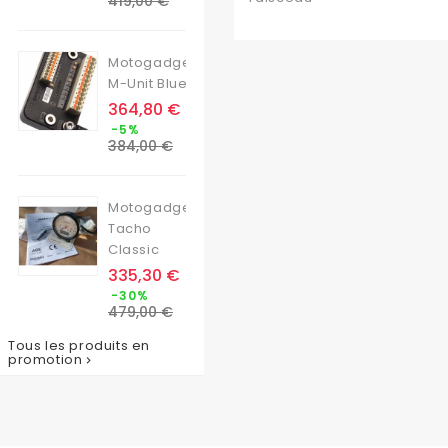
419,00 €
base
Motogadget
M-Unit Blue
Prix
364,80 €
Prix
-5%
de
384,00 €
base
Motogadget
Tacho
Classic
Prix
335,30 €
Prix
-30%
de
479,00 €
base
Tous les produits en
promotion
