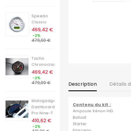
base
Speedo
Classic
Prix
469,42 €
Prix
-2%
de
479,00 €
base
Tacho
Chronoclassic
Prix
469,42 €
Prix
-2%
de
479,00 €
Description
Détails 
base
Motogadget
Contenu du kit :
Dashboard
Ampoule Xénon HID
Pro Nine-T
Ballast
Prix
410,62 €
Starter
Prix
-2%
de
Faisceau