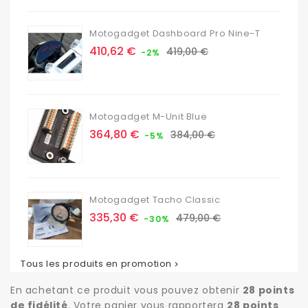
Motogadget Dashboard Pro Nine-T
Prix
Prix
410,62 €
419,00 €
-2%
de
base
Motogadget M-Unit Blue
Prix
Prix
364,80 €
384,00 €
-5%
de
base
Motogadget Tacho Classic
Prix
Prix
335,30 €
479,00 €
-30%
de
base
Tous les produits en promotion

En achetant ce produit vous pouvez obtenir
28
points
de fidélité
. Votre panier vous rapportera
28
points