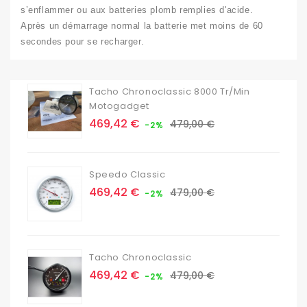
s’enflammer ou aux batteries plomb remplies d'acide.
Après un démarrage normal la batterie met moins de 60
secondes pour se recharger.
Tacho Chronoclassic 8000 Tr/min
Motogadget
Prix
Prix
469,42 €
479,00 €
-2%
de
base
Speedo Classic
Prix
Prix
469,42 €
479,00 €
-2%
de
base
Tacho Chronoclassic
Prix
Prix
469,42 €
479,00 €
-2%
de
base