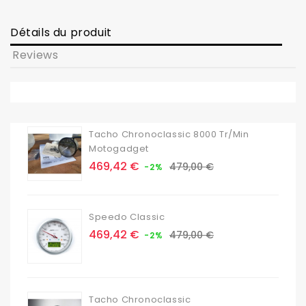
Détails du produit
Reviews
Tacho Chronoclassic 8000 Tr/min
Motogadget
Prix
Prix
469,42 €
479,00 €
-2%
de
base
Speedo Classic
Prix
Prix
469,42 €
479,00 €
-2%
de
base
Tacho Chronoclassic