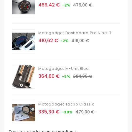
Prix
Prix
469,42 €
479,00 €
-2%
de
base
Motogadget Dashboard Pro Nine-T
Prix
Prix
410,62 €
419,00 €
-2%
de
base
Motogadget M-Unit Blue
Prix
Prix
364,80 €
384,00 €
-5%
de
base
Motogadget Tacho Classic
Prix
Prix
335,30 €
479,00 €
-30%
de
base
Tous les produits en promotion
