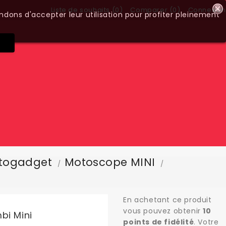
Liste de souhaits (
0
)
Comparer (
0
)
Connexion
ndons d'accepter leur utilisation pour profiter pleinement
togadget
Motoscope MINI
En achetant ce produit
vous pouvez obtenir
10
bi Mini
points de fidélité
. Votre