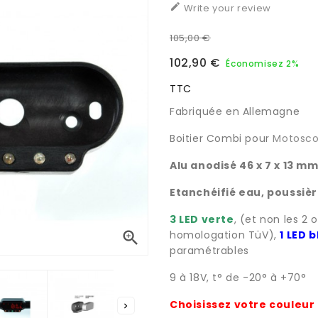

Write your review
105,00 €
102,90 €
Économisez 2%
TTC
Fabriquée en Allemagne
Boitier Combi pour
Motosco
Alu anodisé 46 x 7 x 13 m
Etanchéifié eau, poussièr
3
LED verte
, (et non les 2 
homologation TüV),
1 LED 

paramétrables
9 à 18V, t° de -20° à +70°
Choisissez votre couleur
