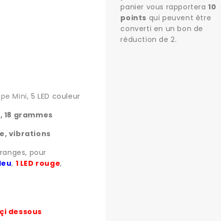
panier vous rapportera
10
points
qui peuvent être
converti en un bon de
réduction de
2
.
pe Mini
, 5 LED couleur
m, 18 grammes
e, vibrations
oranges, pour
bleu
,
1 LED rouge
,
 çi dessous