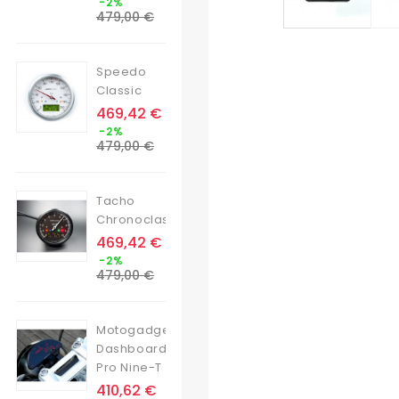
-2%
de
479,00 €
base
Speedo
Classic
Prix
469,42 €
Prix
-2%
de
479,00 €
base
Tacho
Chronoclassic
Prix
469,42 €
Prix
-2%
de
479,00 €
base
Motogadget
Dashboard
Pro Nine-T
Prix
410,62 €