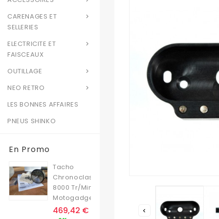
CARENAGES ET

SELLERIES
ELECTRICITE ET

FAISCEAUX
OUTILLAGE

NEO RETRO

LES BONNES AFFAIRES
PNEUS SHINKO
En Promo
Tacho
Chronoclassic
8000 Tr/min
Motogadget
Prix
469,42 €

Prix