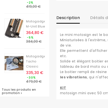
Prix
-2%
de
419,00 €
base
Description
Détails 
Motogadget
M-Unit Blue
Prix
364,80 €
Le mini motosign est le b
Prix
-5%
Miniaturisées à l'extrème,
de
384,00 €
base
de vie.
Elle permettent d'afficher
etc.
Motogadget
Solide et élégant boitier 
Tacho
Classic
tableau de bord moto ou 
Le boitier rempli de résin
Prix
335,30 €
Prix
les vibrations
, qui n'aff
-30%
de
479,00 €
base
KIT
Tous les produits en
promotion
motosign mini avec 50 cm
