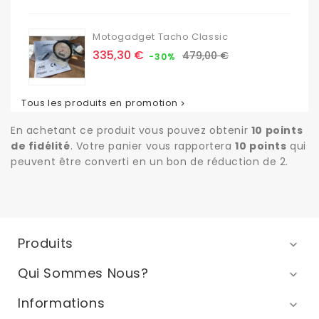
Motogadget Tacho Classic
Prix
Prix
335,30 €
479,00 €
-30%
de
base
Tous les produits en promotion

En achetant ce produit vous pouvez obtenir
10
points
de fidélité
. Votre panier vous rapportera
10
points
qui
peuvent être converti en un bon de réduction de
2
.
Produits

Qui Sommes Nous?

Informations
