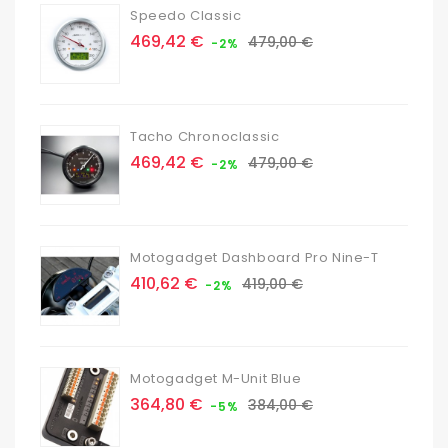
Speedo Classic
Prix
Prix
469,42 €
479,00 €
-2%
de
base
Tacho Chronoclassic
Prix
Prix
469,42 €
479,00 €
-2%
de
base
Motogadget Dashboard Pro Nine-T
Prix
Prix
410,62 €
419,00 €
-2%
de
base
Motogadget M-Unit Blue
Prix
Prix
364,80 €
384,00 €
-5%
de
base