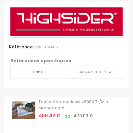
Référence
220-819405
Références spécifiques
Ean13
4054783183234
Tacho Chronoclassic 8000 Tr/min
Motogadget
Prix
Prix
469,42 €
479,00 €
-2%
de
base