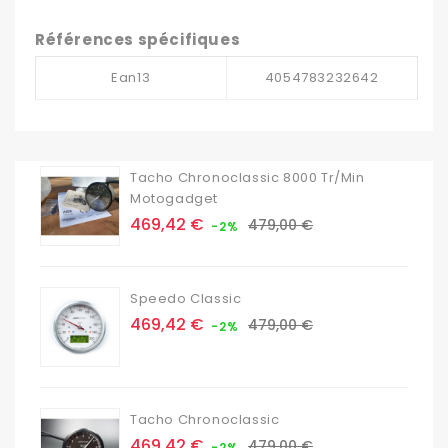
Références spécifiques
Ean13
4054783232642
Tacho Chronoclassic 8000 Tr/min
Motogadget
Prix
Prix
469,42 €
479,00 €
-2%
de
base
Speedo Classic
Prix
Prix
469,42 €
479,00 €
-2%
de
base
Tacho Chronoclassic
Prix
Prix
469,42 €
479,00 €
-2%