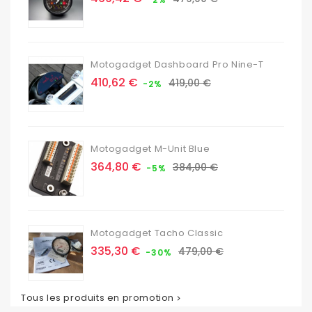
de
base
Motogadget Dashboard Pro Nine-T
Prix
Prix
410,62 €
419,00 €
-2%
de
base
Motogadget M-Unit Blue
Prix
Prix
364,80 €
384,00 €
-5%
de
base
Motogadget Tacho Classic
Prix
Prix
335,30 €
479,00 €
-30%
de
base
Tous les produits en promotion
