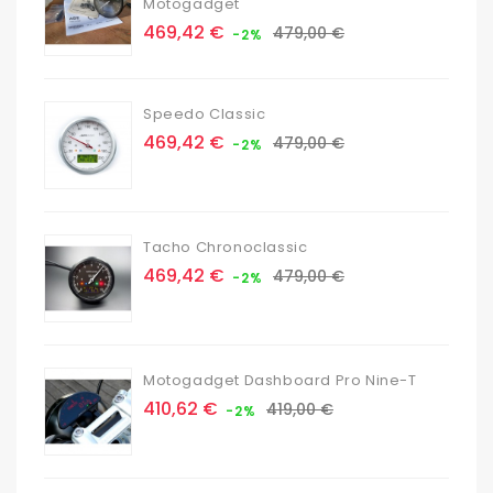
Motogadget
Prix
Prix
469,42 €
479,00 €
-2%
de
base
Speedo Classic
Prix
Prix
469,42 €
479,00 €
-2%
de
base
Tacho Chronoclassic
Prix
Prix
469,42 €
479,00 €
-2%
de
base
Motogadget Dashboard Pro Nine-T
Prix
Prix
410,62 €
419,00 €
-2%
de
base