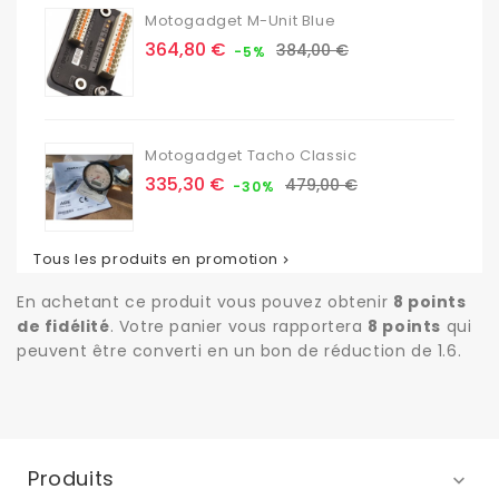
Motogadget M-Unit Blue
Prix
Prix
364,80 €
384,00 €
-5%
de
base
Motogadget Tacho Classic
Prix
Prix
335,30 €
479,00 €
-30%
de
base
Tous les produits en promotion

En achetant ce produit vous pouvez obtenir
8
points
de fidélité
. Votre panier vous rapportera
8
points
qui
peuvent être converti en un bon de réduction de
1.6
.
Produits
