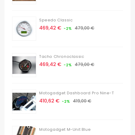
de
base
Speedo Classic
Prix
Prix
469,42 €
479,00 €
-2%
de
base
Tacho Chronoclassic
Prix
Prix
469,42 €
479,00 €
-2%
de
base
Motogadget Dashboard Pro Nine-T
Prix
Prix
410,62 €
419,00 €
-2%
de
base
Motogadget M-Unit Blue