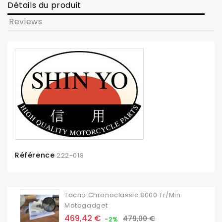
Détails du produit
Reviews
Référence
222-018
Tacho Chronoclassic 8000 Tr/min
Motogadget
Prix
Prix
469,42 €
479,00 €
-2%