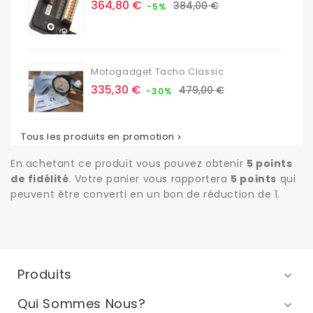
Prix
Prix
364,80 €
384,00 €
-5%
de
base
Motogadget Tacho Classic
Prix
Prix
335,30 €
479,00 €
-30%
de
base
Tous les produits en promotion

En achetant ce produit vous pouvez obtenir
5
points
de fidélité
. Votre panier vous rapportera
5
points
qui
peuvent être converti en un bon de réduction de
1
.
Produits

Qui Sommes Nous?
