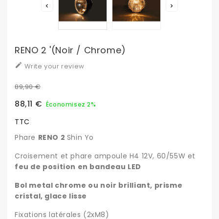


RENO 2 '(noir / Chrome)

Write your review
89,90 €
88,11 €
Économisez 2%
TTC
Phare
RENO 2
Shin Yo
Croisement et phare ampoule H4 12V, 60/55W et
feu de position en bandeau LED
Bol metal chrome ou noir brilliant
, prisme
cristal, glace lisse
Fixations latérales (2xM8)