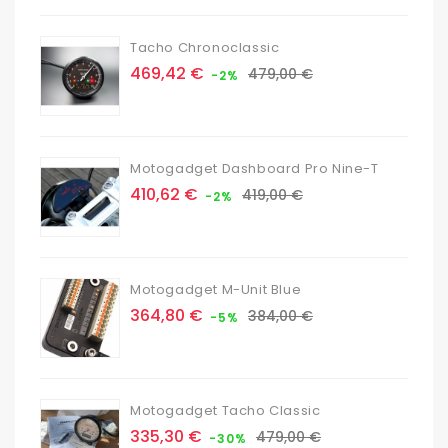
Tacho Chronoclassic
Prix
Prix
469,42 €
479,00 €
-2%
de
base
Motogadget Dashboard Pro Nine-T
Prix
Prix
410,62 €
419,00 €
-2%
de
base
Motogadget M-Unit Blue
Prix
Prix
364,80 €
384,00 €
-5%
de
base
Motogadget Tacho Classic
Prix
Prix
335,30 €
479,00 €
-30%