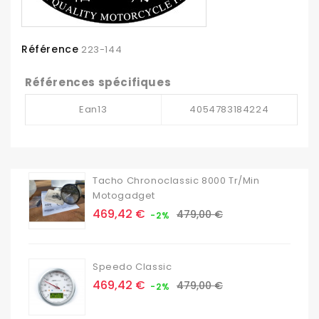
Référence
223-144
Références spécifiques
Ean13
4054783184224
Tacho Chronoclassic 8000 Tr/min
Motogadget
Prix
Prix
469,42 €
479,00 €
-2%
de
base
Speedo Classic
Prix
Prix
469,42 €
479,00 €
-2%
de
base