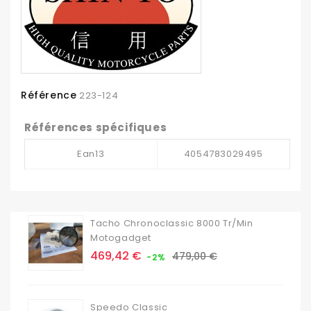
Référence
223-124
Références spécifiques
Ean13
4054783029495
Tacho Chronoclassic 8000 Tr/min
Motogadget
Prix
Prix
469,42 €
479,00 €
-2%
de
base
Speedo Classic