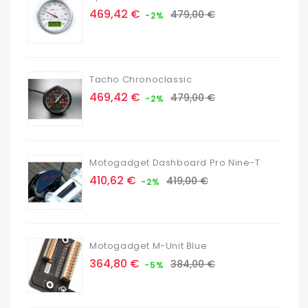
Prix
Prix
469,42 €
479,00 €
-2%
de
base
Tacho Chronoclassic
Prix
Prix
469,42 €
479,00 €
-2%
de
base
Motogadget Dashboard Pro Nine-T
Prix
Prix
410,62 €
419,00 €
-2%
de
base
Motogadget M-Unit Blue
Prix
Prix
364,80 €
384,00 €
-5%
de
base