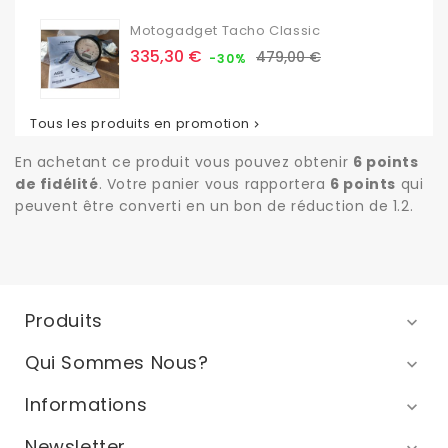
Motogadget Tacho Classic
Prix
Prix
335,30 €
479,00 €
-30%
de
base
Tous les produits en promotion

En achetant ce produit vous pouvez obtenir
6
points
de fidélité
. Votre panier vous rapportera
6
points
qui
peuvent être converti en un bon de réduction de
1.2
.
Produits

Qui Sommes Nous?

Informations

Newsletter