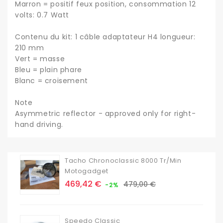
Marron = positif feux position, consommation 12
volts: 0.7 Watt
Contenu du kit: 1 câble adaptateur H4 longueur:
210 mm
Vert = masse
Bleu = plain phare
Blanc = croisement
Note
Asymmetric reflector - approved only for right-
hand driving.
Tacho Chronoclassic 8000 Tr/min
Motogadget
Prix
Prix
469,42 €
479,00 €
-2%
de
base
Speedo Classic