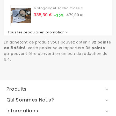
Motogadget Tacho Classic
Prix
Prix
335,30 €
479,00 €
-30%
de
base
Tous les produits en promotion

En achetant ce produit vous pouvez obtenir
32
points
de fidélité
. Votre panier vous rapportera
32
points
qui peuvent être converti en un bon de réduction de
6.4
.
Produits

Qui Sommes Nous?

Informations
