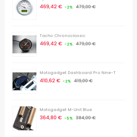
Prix
Prix
469,42 €
479,00 €
-2%
de
base
Tacho Chronoclassic
Prix
Prix
469,42 €
479,00 €
-2%
de
base
Motogadget Dashboard Pro Nine-T
Prix
Prix
410,62 €
419,00 €
-2%
de
base
Motogadget M-Unit Blue
Prix
Prix
364,80 €
384,00 €
-5%
de
base