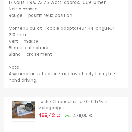
12 volts: 1.9A, 23.75 Watt, approx. 1069 lumen
Noir = masse
Rouge = positif feux position
Contenu du kit: 1 câble adaptateur H4 longueur:
210 mm
Vert = masse
Bleu = plain phare
Blanc = croisement
Note
Asymmetric reflector - approved only for right-
hand driving.
Tacho Chronoclassic 8000 Tr/min
Motogadget
Prix
Prix
469,42 €
479,00 €
-2%
de
base