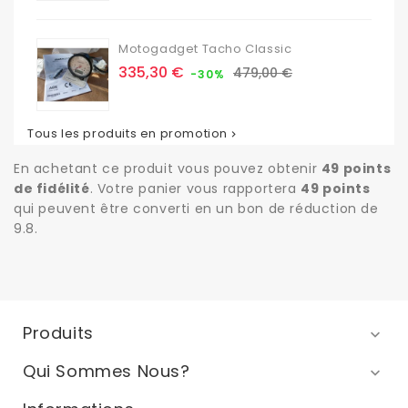
Motogadget Tacho Classic
Prix
Prix
335,30 €
479,00 €
-30%
de
base
Tous les produits en promotion

En achetant ce produit vous pouvez obtenir
49
points
de fidélité
. Votre panier vous rapportera
49
points
qui peuvent être converti en un bon de réduction de
9.8
.
Produits

Qui Sommes Nous?
