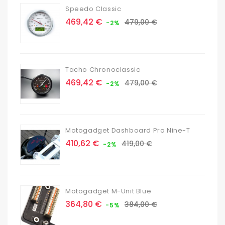
Speedo Classic
Prix
Prix
469,42 €
479,00 €
-2%
de
base
Tacho Chronoclassic
Prix
Prix
469,42 €
479,00 €
-2%
de
base
Motogadget Dashboard Pro Nine-T
Prix
Prix
410,62 €
419,00 €
-2%
de
base
Motogadget M-Unit Blue
Prix
Prix
364,80 €
384,00 €
-5%
de
base