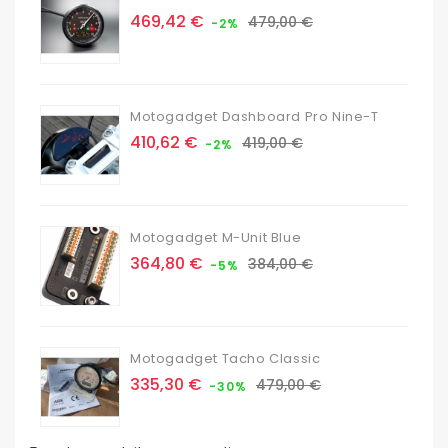
Prix
Prix
469,42 €
479,00 €
-2%
de
base
Motogadget Dashboard Pro Nine-T
Prix
Prix
410,62 €
419,00 €
-2%
de
base
Motogadget M-Unit Blue
Prix
Prix
364,80 €
384,00 €
-5%
de
base
Motogadget Tacho Classic
Prix
Prix
335,30 €
479,00 €
-30%
de
base