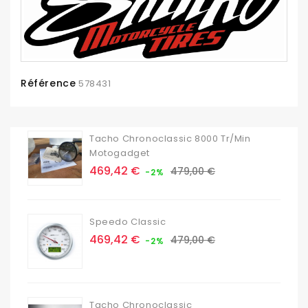
Référence
578431
Tacho Chronoclassic 8000 Tr/min
Motogadget
Prix
Prix
469,42 €
479,00 €
-2%
de
base
Speedo Classic
Prix
Prix
469,42 €
479,00 €
-2%
de
base
Tacho Chronoclassic