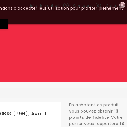
Liste de souhaits (
0
)
Comparer (
0
)
Connexion
ndons d'accepter leur utilisation pour profiter pleinement
En achetant ce produit
vous pouvez obtenir
13
0B18 (69H), Avant
points de fidélité
. Votre
panier vous rapportera
13