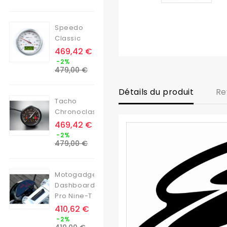
base
Speedo
Classic
Prix
469,42 €
Prix
-2%
de
479,00 €
base
Détails du produit
Re
Tacho
Chronoclassic
Prix
469,42 €
Prix
-2%
de
479,00 €
base
Motogadget
Dashboard
Pro Nine-T
Prix
410,62 €
Prix
-2%
de