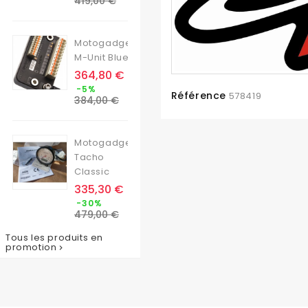
419,00 €
base
Motogadget
M-Unit Blue
Prix
364,80 €
Prix
-5%
Référence
578419
de
384,00 €
base
Motogadget
Tacho
Classic
Prix
335,30 €
Prix
-30%
de
479,00 €
base
Tous les produits en
promotion
