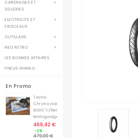
CARENAGES ET

SELLERIES
ELECTRICITE ET

FAISCEAUX
OUTILLAGE

NEO RETRO

LES BONNES AFFAIRES
PNEUS SHINKO
En Promo
Tacho
Chronoclassic
8000 Tr/min
Motogadget
Prix
469,42 €
Prix
-2%
de
479,00 €