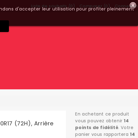
Liste de souhaits (
0
)
Comparer (
0
)
Connexion
ndons d'accepter leur utilisation pour profiter pleinement
En achetant ce produit
vous pouvez obtenir
14
0R17 (72H), Arrière
points de fidélité
. Votre
panier vous rapportera
14