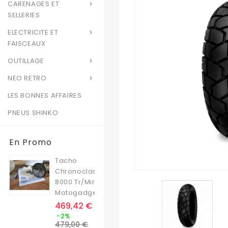
CARENAGES ET

SELLERIES
ELECTRICITE ET

FAISCEAUX
OUTILLAGE

NEO RETRO

LES BONNES AFFAIRES
PNEUS SHINKO
En Promo
Tacho
Chronoclassic
8000 Tr/min
Motogadget
Prix
469,42 €
Prix
-2%
de
479,00 €