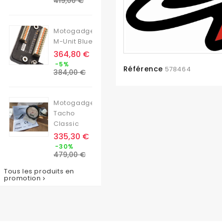
419,00 €
base
Motogadget
M-Unit Blue
Prix
364,80 €
Prix
-5%
Référence
578464
de
384,00 €
base
Motogadget
Tacho
Classic
Prix
335,30 €
Prix
-30%
de
479,00 €
base
Tous les produits en
promotion
