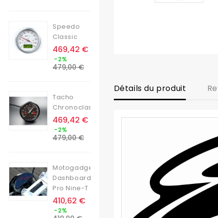
base
Speedo
Classic
Prix
469,42 €
Prix
-2%
de
479,00 €
base
Détails du produit
Re
Tacho
Chronoclassic
Prix
469,42 €
Prix
-2%
de
479,00 €
base
Motogadget
Dashboard
Pro Nine-T
Prix
410,62 €
Prix
-2%
de