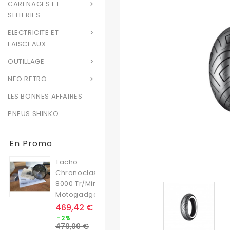
CARENAGES ET

SELLERIES
ELECTRICITE ET

FAISCEAUX
OUTILLAGE

NEO RETRO

LES BONNES AFFAIRES
PNEUS SHINKO
En Promo
Tacho
Chronoclassic
8000 Tr/min
Motogadget
Prix
469,42 €
Prix
-2%
de
479,00 €