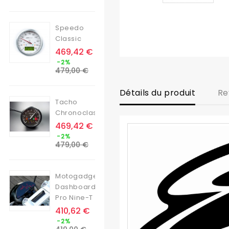
base
Speedo
Classic
Prix
469,42 €
Prix
-2%
de
479,00 €
base
Détails du produit
Re
Tacho
Chronoclassic
Prix
469,42 €
Prix
-2%
de
479,00 €
base
Motogadget
Dashboard
Pro Nine-T
Prix
410,62 €
Prix
-2%
de