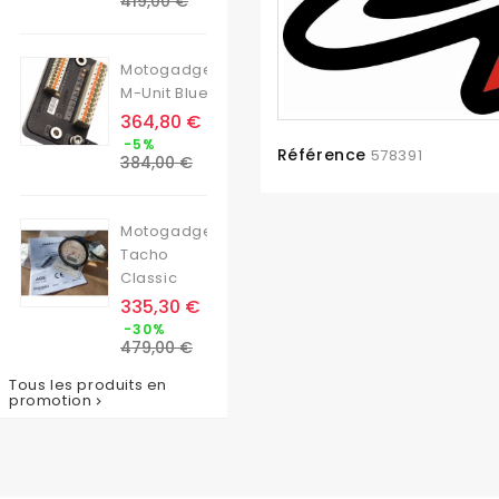
419,00 €
base
Motogadget
M-Unit Blue
Prix
364,80 €
Prix
-5%
Référence
578391
de
384,00 €
base
Motogadget
Tacho
Classic
Prix
335,30 €
Prix
-30%
de
479,00 €
base
Tous les produits en
promotion
