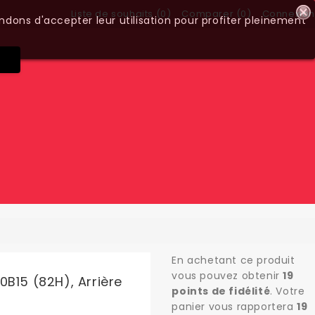
Liste de souhaits (
0
)
Comparer (
0
)
Connexion
ndons d'accepter leur utilisation pour profiter pleinement
En achetant ce produit
vous pouvez obtenir
19
0B15 (82H), Arrière
points de fidélité
. Votre
panier vous rapportera
19