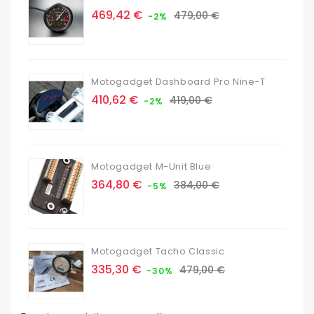
Prix
Prix
469,42 €
479,00 €
-2%
de
base
Motogadget Dashboard Pro Nine-T
Prix
Prix
410,62 €
419,00 €
-2%
de
base
Motogadget M-Unit Blue
Prix
Prix
364,80 €
384,00 €
-5%
de
base
Motogadget Tacho Classic
Prix
Prix
335,30 €
479,00 €
-30%
de
base