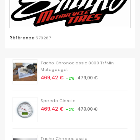
Référence
578267
Tacho Chronoclassic 8000 Tr/min
Motogadget
Prix
Prix
469,42 €
479,00 €
-2%
de
base
Speedo Classic
Prix
Prix
469,42 €
479,00 €
-2%
de
base
Tacho Chronoclassic