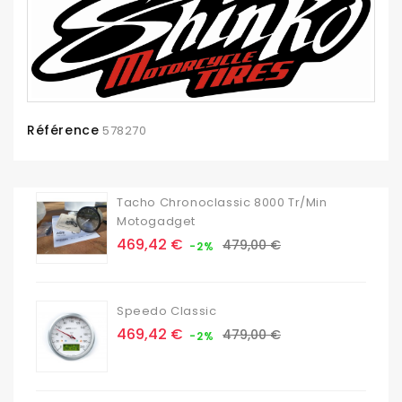
Référence
578270
Tacho Chronoclassic 8000 Tr/min
Motogadget
Prix
Prix
469,42 €
479,00 €
-2%
de
base
Speedo Classic
Prix
Prix
469,42 €
479,00 €
-2%
de
base