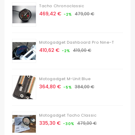
Tacho Chronoclassic
Prix
Prix
469,42 €
479,00 €
-2%
de
base
Motogadget Dashboard Pro Nine-T
Prix
Prix
410,62 €
419,00 €
-2%
de
base
Motogadget M-Unit Blue
Prix
Prix
364,80 €
384,00 €
-5%
de
base
Motogadget Tacho Classic
Prix
Prix
335,30 €
479,00 €
-30%
de
base