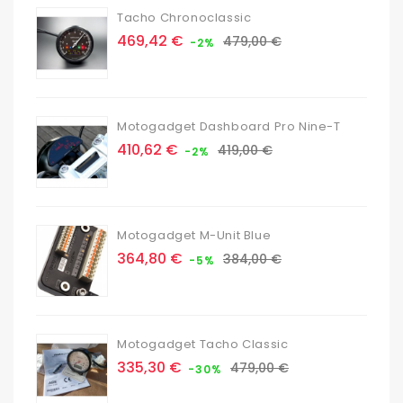
Tacho Chronoclassic
Prix
Prix
469,42 €
479,00 €
-2%
de
base
Motogadget Dashboard Pro Nine-T
Prix
Prix
410,62 €
419,00 €
-2%
de
base
Motogadget M-Unit Blue
Prix
Prix
364,80 €
384,00 €
-5%
de
base
Motogadget Tacho Classic
Prix
Prix
335,30 €
479,00 €
-30%
de
base