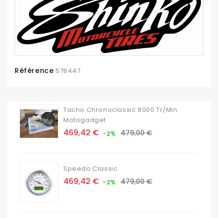
Référence
578447
Tacho Chronoclassic 8000 Tr/min
Motogadget
Prix
Prix
469,42 €
479,00 €
-2%
de
base
Speedo Classic
Prix
Prix
469,42 €
479,00 €
-2%
de
base