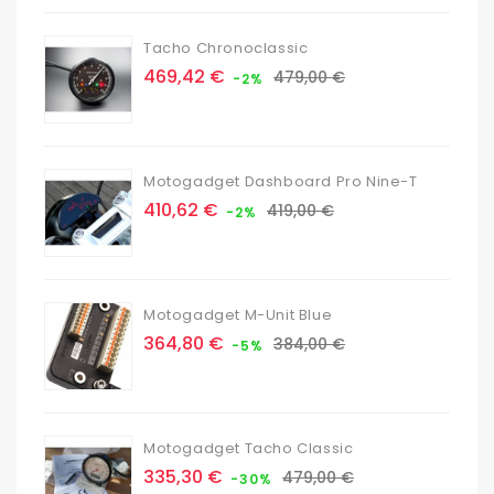
Tacho Chronoclassic
Prix
Prix
469,42 €
479,00 €
-2%
de
base
Motogadget Dashboard Pro Nine-T
Prix
Prix
410,62 €
419,00 €
-2%
de
base
Motogadget M-Unit Blue
Prix
Prix
364,80 €
384,00 €
-5%
de
base
Motogadget Tacho Classic
Prix
Prix
335,30 €
479,00 €
-30%