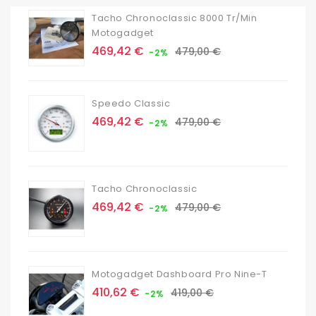
Tacho Chronoclassic 8000 Tr/min
Motogadget
Prix
Prix
469,42 €
479,00 €
-2%
de
base
Speedo Classic
Prix
Prix
469,42 €
479,00 €
-2%
de
base
Tacho Chronoclassic
Prix
Prix
469,42 €
479,00 €
-2%
de
base
Motogadget Dashboard Pro Nine-T
Prix
Prix
410,62 €
419,00 €
-2%
de