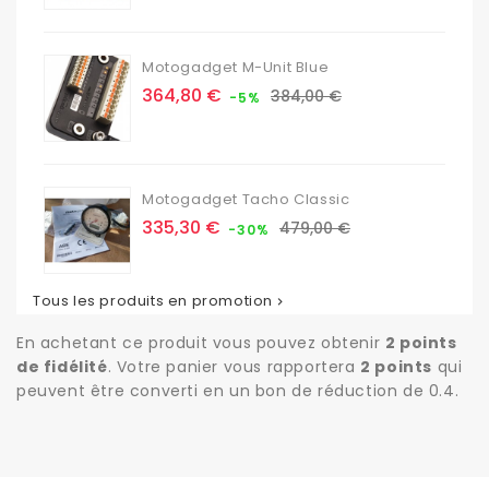
base
Motogadget M-Unit Blue
Prix
Prix
364,80 €
384,00 €
-5%
de
base
Motogadget Tacho Classic
Prix
Prix
335,30 €
479,00 €
-30%
de
base
Tous les produits en promotion

En achetant ce produit vous pouvez obtenir
2
points
de fidélité
. Votre panier vous rapportera
2
points
qui
peuvent être converti en un bon de réduction de
0.4
.