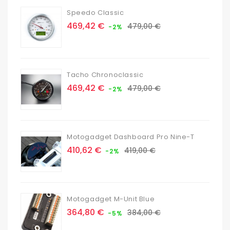
Speedo Classic
Prix
Prix
469,42 €
479,00 €
-2%
de
base
Tacho Chronoclassic
Prix
Prix
469,42 €
479,00 €
-2%
de
base
Motogadget Dashboard Pro Nine-T
Prix
Prix
410,62 €
419,00 €
-2%
de
base
Motogadget M-Unit Blue
Prix
Prix
364,80 €
384,00 €
-5%
de