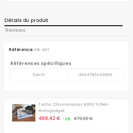
Détails du produit
Reviews
Référence
315-801
Références spécifiques
Ean13
4054783043590
Tacho Chronoclassic 8000 Tr/min
Motogadget
Prix
Prix
469,42 €
479,00 €
-2%
de
base