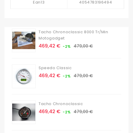
Ean13
4054783196494
Tacho Chronoclassic 8000 Tr/min
Motogadget
Prix
Prix
469,42 €
479,00 €
-2%
de
base
Speedo Classic
Prix
Prix
469,42 €
479,00 €
-2%
de
base
Tacho Chronoclassic
Prix
Prix
469,42 €
479,00 €
-2%
de
base