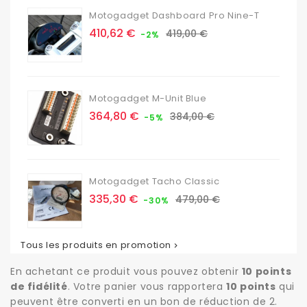
Motogadget Dashboard Pro Nine-T
Prix
Prix
410,62 €
419,00 €
-2%
de
base
Motogadget M-Unit Blue
Prix
Prix
364,80 €
384,00 €
-5%
de
base
Motogadget Tacho Classic
Prix
Prix
335,30 €
479,00 €
-30%
de
base
Tous les produits en promotion

En achetant ce produit vous pouvez obtenir
10
points
de fidélité
. Votre panier vous rapportera
10
points
qui
peuvent être converti en un bon de réduction de
2
.