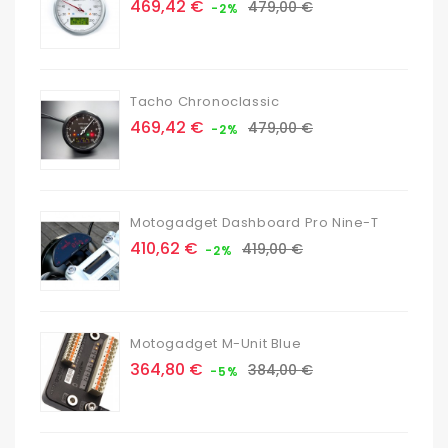
Prix
Prix
469,42 €
479,00 €
-2%
de
base
Tacho Chronoclassic
Prix
Prix
469,42 €
479,00 €
-2%
de
base
Motogadget Dashboard Pro Nine-T
Prix
Prix
410,62 €
419,00 €
-2%
de
base
Motogadget M-Unit Blue
Prix
Prix
364,80 €
384,00 €
-5%
de
base