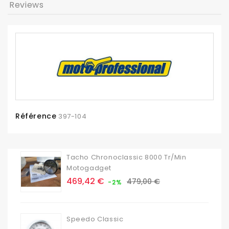
Reviews
Référence
397-104
Tacho Chronoclassic 8000 Tr/min
Motogadget
Prix
Prix
469,42 €
479,00 €
-2%
de
base
Speedo Classic