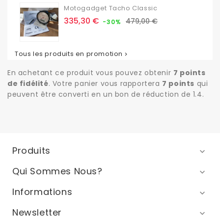
Motogadget Tacho Classic
Prix
Prix
335,30 €
479,00 €
-30%
de
base
Tous les produits en promotion

En achetant ce produit vous pouvez obtenir
7
points
de fidélité
. Votre panier vous rapportera
7
points
qui
peuvent être converti en un bon de réduction de
1.4
.
Produits

Qui Sommes Nous?

Informations

Newsletter
