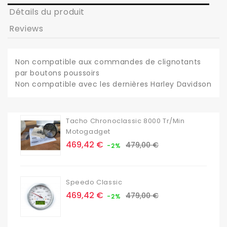
Détails du produit
Reviews
Non compatible aux commandes de clignotants
par boutons poussoirs
Non compatible avec les dernières Harley Davidson
Tacho Chronoclassic 8000 Tr/min
Motogadget
Prix
Prix
469,42 €
479,00 €
-2%
de
base
Speedo Classic
Prix
Prix
469,42 €
479,00 €
-2%
de
base