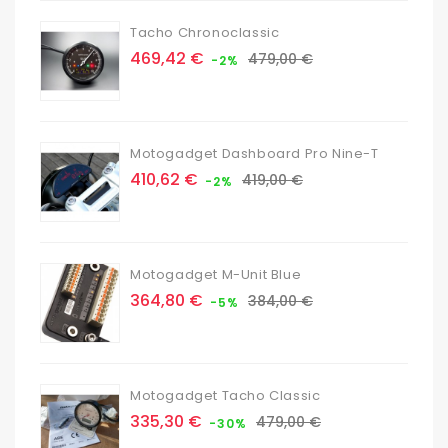
Tacho Chronoclassic
Prix
Prix
469,42 €
479,00 €
-2%
de
base
Motogadget Dashboard Pro Nine-T
Prix
Prix
410,62 €
419,00 €
-2%
de
base
Motogadget M-Unit Blue
Prix
Prix
364,80 €
384,00 €
-5%
de
base
Motogadget Tacho Classic
Prix
Prix
335,30 €
479,00 €
-30%
de