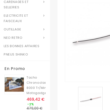
CARENAGES ET

SELLERIES
ELECTRICITE ET

FAISCEAUX
OUTILLAGE

NEO RETRO

LES BONNES AFFAIRES
PNEUS SHINKO
En Promo
Tacho
Chronoclassic
8000 Tr/min
Motogadget
Prix
469,42 €
Prix
-2%
de
479,00 €