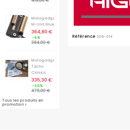
419,00 €
base
Motogadget
M-Unit Blue
Prix
364,80 €
Prix
Référence
208-014
-5%
de
384,00 €
base
Motogadget
Tacho
Classic
Prix
335,30 €
Prix
-30%
de
479,00 €
base
Tous les produits en
promotion
