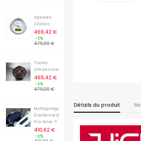
base
Speedo
Classic
Prix
469,42 €
Prix
-2%
de
479,00 €
base
Tacho
Chronoclassic
Prix
469,42 €
Prix
-2%
de
479,00 €
base
Détails du produit
Re
Motogadget
Dashboard
Pro Nine-T
Prix
410,62 €
Prix
-2%
de