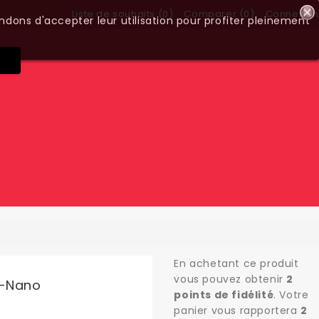
Liste de souhaits (
0
)
Comparer (
0
)
Connexion
ndons d'accepter leur utilisation pour profiter pleinement
En achetant ce produit
vous pouvez obtenir
2
W-Nano
points de fidélité
. Votre
panier vous rapportera
2