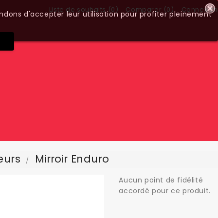
Liste de souhaits (
0
)
Comparer (
0
)
Connexion
ndons d'accepter leur utilisation pour profiter pleinement
eurs
Mirroir Enduro
Aucun point de fidélité
accordé pour ce produit.