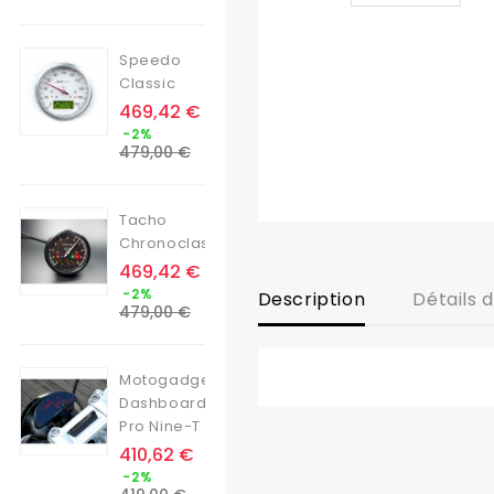
base
Speedo
Classic
Prix
469,42 €
Prix
-2%
de
479,00 €
base
Tacho
Chronoclassic
Prix
469,42 €
Prix
-2%
Description
Détails 
de
479,00 €
base
Motogadget
Dashboard
Pro Nine-T
Prix
410,62 €
Prix
-2%
de