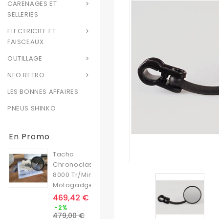
CARENAGES ET

SELLERIES
ELECTRICITE ET

FAISCEAUX
OUTILLAGE

NEO RETRO

LES BONNES AFFAIRES
PNEUS SHINKO
En Promo
Tacho
Chronoclassic
8000 Tr/min
Motogadget
Prix
469,42 €
Prix
-2%
de
479,00 €