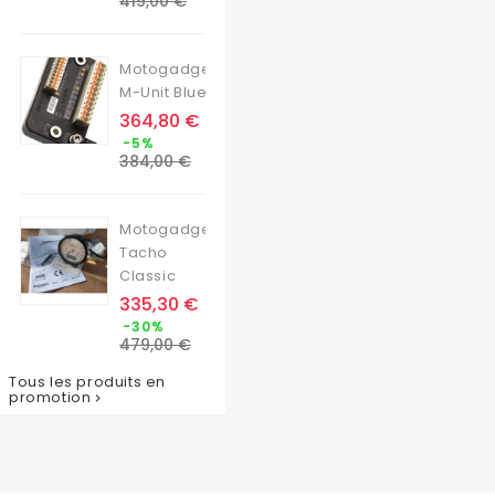
419,00 €
base
Motogadget
M-Unit Blue
Prix
364,80 €
Prix
-5%
de
384,00 €
base
Motogadget
Tacho
Classic
Prix
335,30 €
Prix
-30%
de
479,00 €
base
Tous les produits en
promotion
