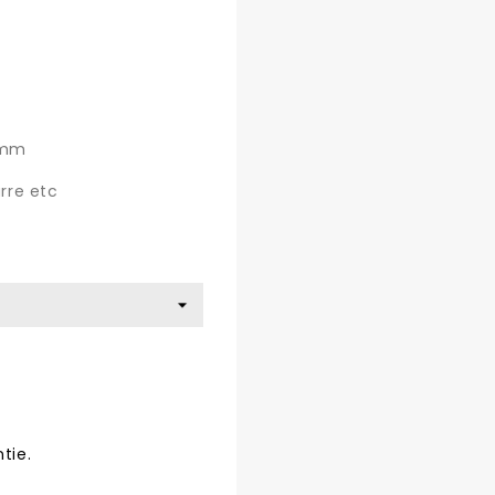
0mm
arre etc
tie.