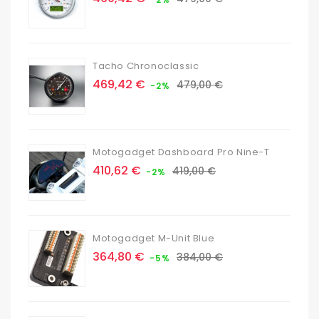
de
base
Tacho Chronoclassic
Prix
Prix
469,42 €
479,00 €
-2%
de
base
Motogadget Dashboard Pro Nine-T
Prix
Prix
410,62 €
419,00 €
-2%
de
base
Motogadget M-Unit Blue
Prix
Prix
364,80 €
384,00 €
-5%
de
base