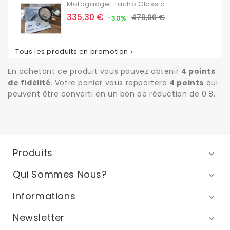
Motogadget Tacho Classic
Prix
Prix
335,30 €
479,00 €
-30%
de
base
Tous les produits en promotion

En achetant ce produit vous pouvez obtenir
4
points
de fidélité
. Votre panier vous rapportera
4
points
qui
peuvent être converti en un bon de réduction de
0.8
.
Produits

Qui Sommes Nous?

Informations

Newsletter
