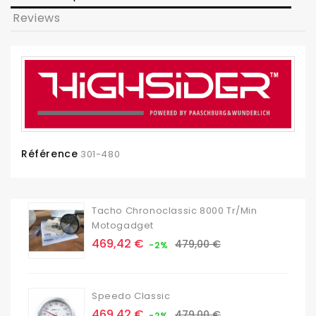
Reviews
Référence
301-480
Tacho Chronoclassic 8000 Tr/min
Motogadget
Prix
Prix
469,42 €
479,00 €
-2%
de
base
Speedo Classic
Prix
Prix
469,42 €
479,00 €
-2%