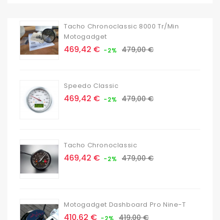
Tacho Chronoclassic 8000 Tr/min
Motogadget
Prix
Prix
469,42 €
479,00 €
-2%
de
base
Speedo Classic
Prix
Prix
469,42 €
479,00 €
-2%
de
base
Tacho Chronoclassic
Prix
Prix
469,42 €
479,00 €
-2%
de
base
Motogadget Dashboard Pro Nine-T
Prix
Prix
410,62 €
419,00 €
-2%