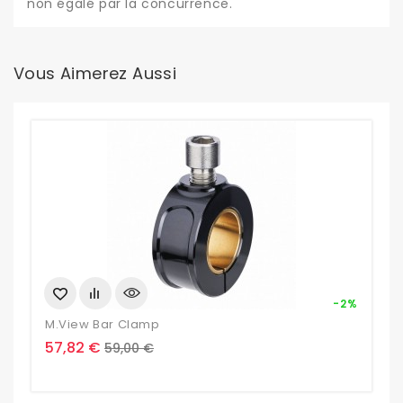
non égalé par la concurrence.
Vous Aimerez Aussi
-2%
M.View Bar Clamp
Prix
Prix
57,82 €
59,00 €
de
base