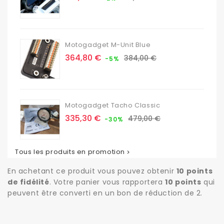
de
base
Motogadget M-Unit Blue
Prix
Prix
364,80 €
384,00 €
-5%
de
base
Motogadget Tacho Classic
Prix
Prix
335,30 €
479,00 €
-30%
de
base
Tous les produits en promotion

En achetant ce produit vous pouvez obtenir
10
points
de fidélité
. Votre panier vous rapportera
10
points
qui
peuvent être converti en un bon de réduction de
2
.