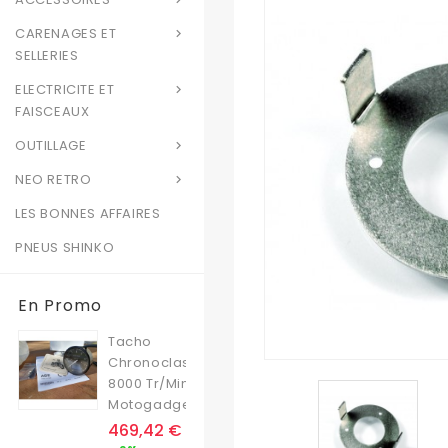
CARENAGES ET

SELLERIES
ELECTRICITE ET

FAISCEAUX
OUTILLAGE

NEO RETRO

LES BONNES AFFAIRES
PNEUS SHINKO
En Promo
Tacho
Chronoclassic
8000 Tr/min
Motogadget
Prix
469,42 €
Prix