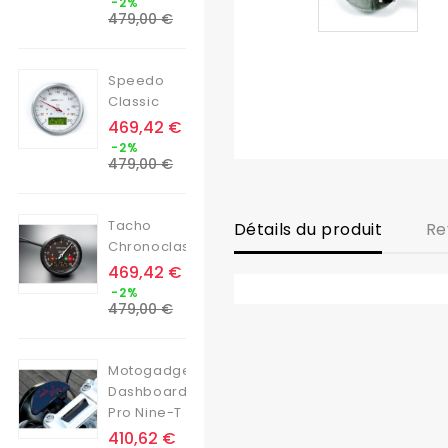
-2%
de
479,00 €
base
Speedo
Classic
Prix
469,42 €
Prix
-2%
de
479,00 €
base
Tacho
Détails du produit
Re
Chronoclassic
Prix
469,42 €
Prix
-2%
de
479,00 €
base
Motogadget
Dashboard
Pro Nine-T
Prix
410,62 €