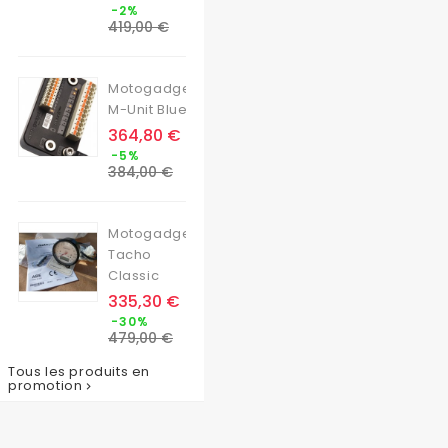
Prix
-2%
de
419,00 €
base
Motogadget
M-Unit Blue
Prix
364,80 €
Prix
-5%
de
384,00 €
base
Motogadget
Tacho
Classic
Prix
335,30 €
Prix
-30%
de
479,00 €
base
Tous les produits en
promotion
