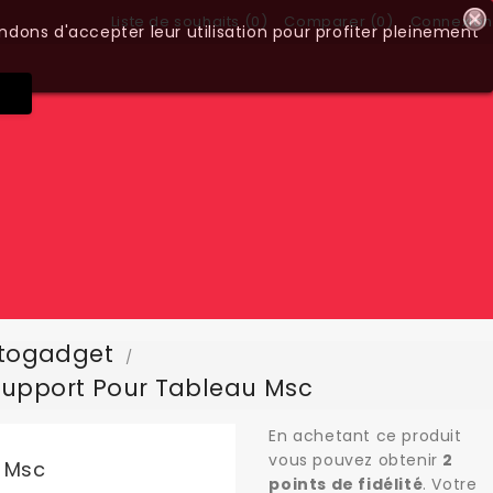
Liste de souhaits (
0
)
Comparer (
0
)
Connexion
ndons d'accepter leur utilisation pour profiter pleinement
togadget
Support Pour Tableau Msc
En achetant ce produit
vous pouvez obtenir
2
 Msc
points de fidélité
. Votre